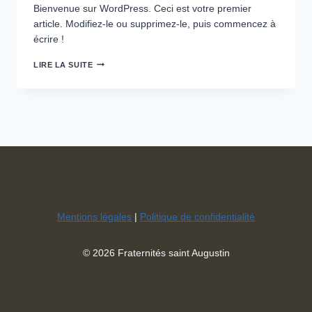
Bienvenue sur WordPress. Ceci est votre premier
article. Modifiez-le ou supprimez-le, puis commencez à
écrire !
BONJOUR
LIRE LA SUITE
TOUT
LE
MONDE !
Mentions légales
|
Politique de confidentialité
© 2026 Fraternités saint Augustin